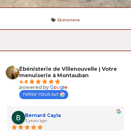
Ébénisterie
Ébénisterie de Villenouvelle | Votre
menuiserie à Montauban
4.8
powered by
G
o
o
g
l
e
notez-nous sur
Bernard Cayla
3 years ago